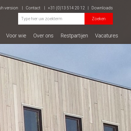
sh version
Contact
+31 (0)13 514 20 12
Downloads
Zoeken
Voor wie
Over ons
Restpartijen
Vacatures