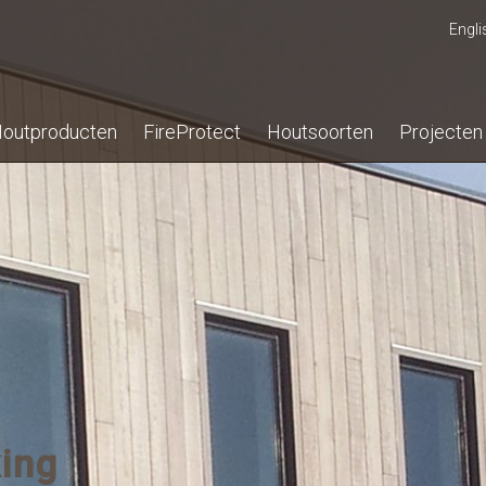
Engli
outproducten
FireProtect
Houtsoorten
Projecten
ing