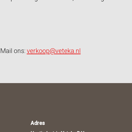
Mail ons:
verkoop@veteka.nl
Adres