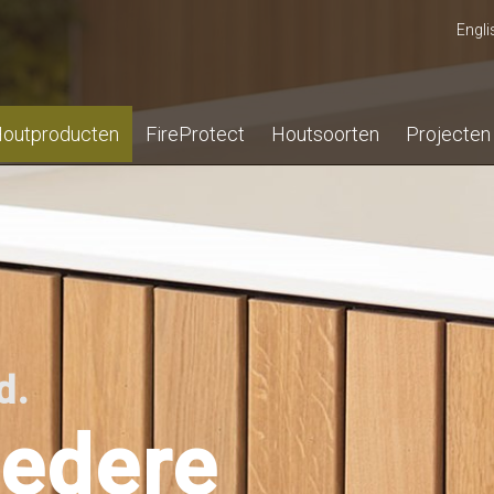
Engli
outproducten
FireProtect
Houtsoorten
Projecten
d.
iedere