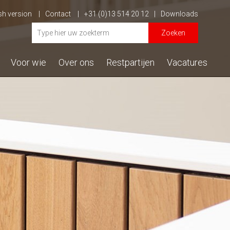
sh version
Contact
+31 (0)13 514 20 12
Downloads
Zoeken
Voor wie
Over ons
Restpartijen
Vacatures