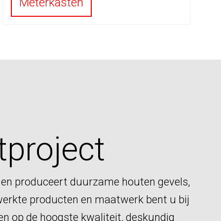
Meterkasten
tproject
 en produceert duurzame houten gevels,
erkte producten en maatwerk bent u bij
nen op de hoogste kwaliteit, deskundig